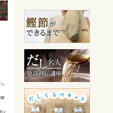
まし
鰹節
形に