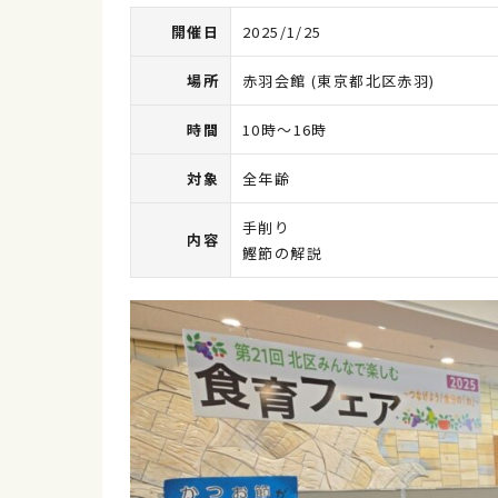
開催日
2025/1/25
場所
赤羽会館 (東京都北区赤羽)
時間
10時～16時
対象
全年齢
手削り
内容
鰹節の解説