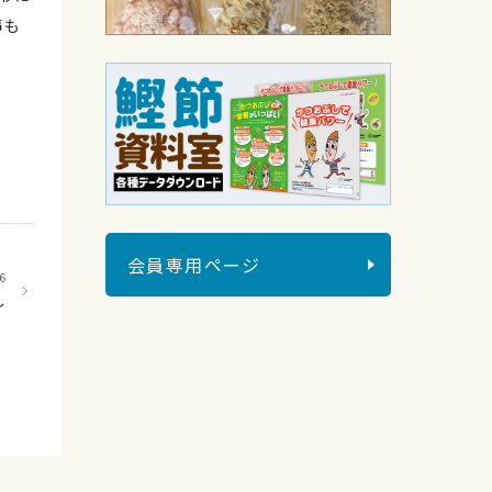
声も
会員専用ページ
6
し