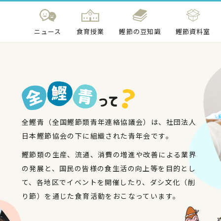
ニュース
食育授業
鰹節の豆知識
鰹節資料室
全鰹青（全国鰹節類青年連絡協議会）は、社団法人
日本鰹節協会の下に組織された青年会です。
鰹節類の生産、流通、消費の増進や改善による業界
の発展と、国民の皆様の食生活の向上等を目的とし
て、各地区でイベントを開催したり、ダシ文化（削
り節）を通じた食育活動をおこなっています。