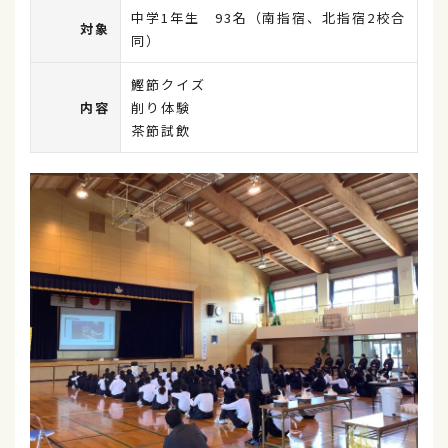
中学1年生 93名（南指宿、北指宿2校合
対象
同）
鰹節クイズ
内容
削り体験
茶節試飲