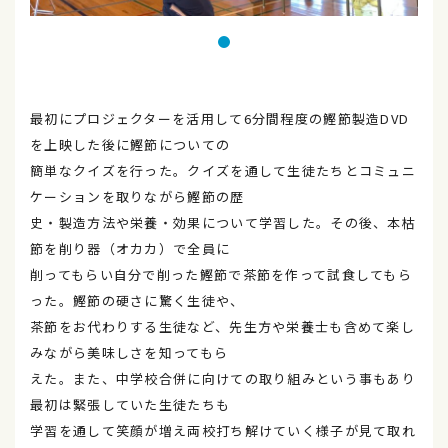
最初にプロジェクターを活用して6分間程度の鰹節製造DVD
を上映した後に鰹節についての
簡単なクイズを行った。クイズを通して生徒たちとコミュニ
ケーションを取りながら鰹節の歴
史・製造方法や栄養・効果について学習した。その後、本枯
節を削り器（オカカ）で全員に
削ってもらい自分で削った鰹節で茶節を作って試食してもら
った。鰹節の硬さに驚く生徒や、
茶節をお代わりする生徒など、先生方や栄養士も含めて楽し
みながら美味しさを知ってもら
えた。また、中学校合併に向けての取り組みという事もあり
最初は緊張していた生徒たちも
学習を通して笑顔が増え両校打ち解けていく様子が見て取れ