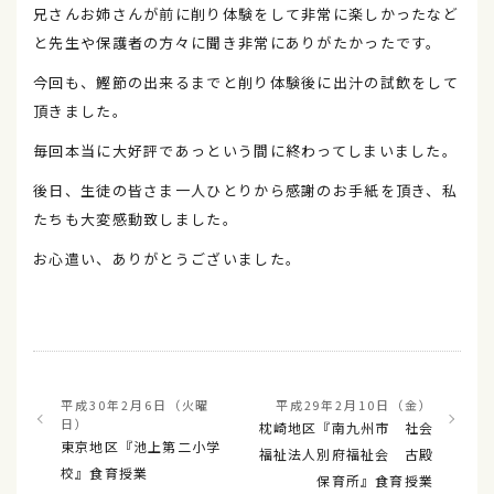
兄さんお姉さんが前に削り体験をして非常に楽しかったなど
と先生や保護者の方々に聞き非常にありがたかったです。
今回も、鰹節の出来るまでと削り体験後に出汁の試飲をして
頂きました。
毎回本当に大好評であっという間に終わってしまいました。
後日、生徒の皆さま一人ひとりから感謝のお手紙を頂き、私
たちも大変感動致しました。
お心遣い、ありがとうございました。
平成30年2月6日（火曜
平成29年2月10日（金）
日）
枕崎地区『南九州市 社会
東京地区『池上第二小学
福祉法人別府福祉会 古殿
校』食育授業
保育所』食育授業