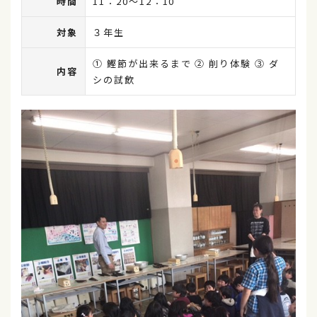
時間
11：20～12：10
対象
３年生
① 鰹節が出来るまで ② 削り体験 ③ ダ
内容
シの試飲